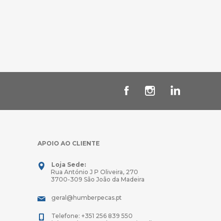
APOIO AO CLIENTE
Loja Sede:
Rua António J P Oliveira, 270
3700-309 São João da Madeira
geral@humberpecas.pt
Telefone: +351 256 839 550