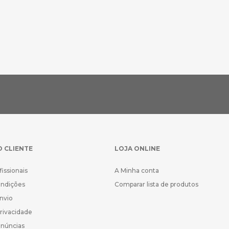
O CLIENTE
LOJA ONLINE
fissionais
A Minha conta
ondições
Comparar lista de produtos
Envio
Privacidade
enúncias