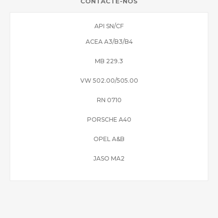
CONTACTE-NOS
API SN/CF
ACEA A3/B3/B4
MB 229.3
VW 502.00/505.00
RN 0710
PORSCHE A40
OPEL A&B
JASO MA2