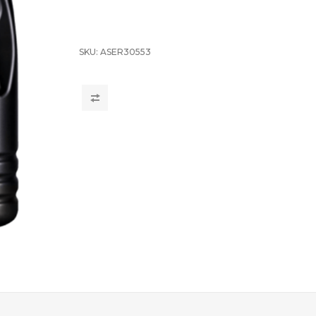
SKU:
ASER30553