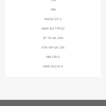
17B
19B
MACK GO-J
MAN 341 TYPZ2
ZF TE-ML 05A
07A-08-12E-21A
MB 235.0
MAN 342 M-3