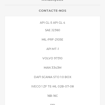
CONTACTE-NOS
API GL-5 API GL 4
SAE J2360
MIL-PRF-2105E
API MT-1
VOLVO 97310
MAN 3343M
DAF1 SCANIA STO 1:0 BOX
IVECO 1 ZF TE-ML 02B-07-08
16B-16C