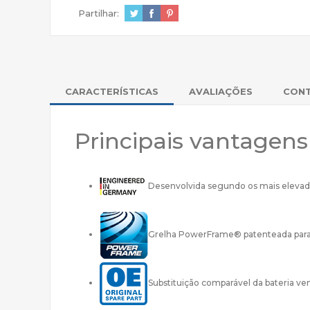
Partilhar:
CARACTERÍSTICAS
AVALIAÇÕES
CON
Principais vantagen
Desenvolvida segundo os mais elevad
Grelha PowerFrame® patenteada para u
Substituição comparável da bateria ve