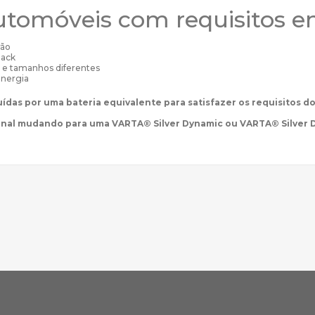
utomóveis com requisitos e
rão
lack
 e tamanhos diferentes
energia
uídas por uma bateria equivalente para satisfazer os requisitos
onal mudando para uma VARTA® Silver Dynamic ou VARTA® Silver 