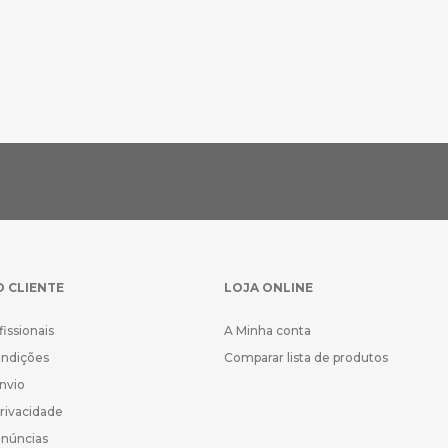
O CLIENTE
LOJA ONLINE
fissionais
A Minha conta
ondições
Comparar lista de produtos
Envio
Privacidade
enúncias