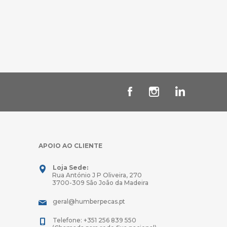
APOIO AO CLIENTE
Loja Sede:
Rua António J P Oliveira, 270
3700-309 São João da Madeira
geral@humberpecas.pt
Telefone: +351 256 839 550