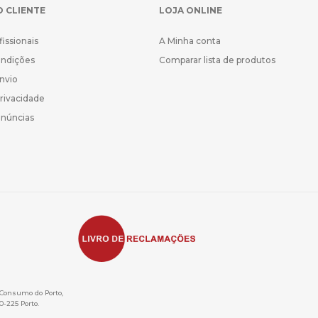
O CLIENTE
LOJA ONLINE
fissionais
A Minha conta
ondições
Comparar lista de produtos
Envio
Privacidade
enúncias
e Consumo do Porto,
0-225 Porto.