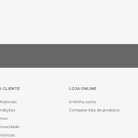
O CLIENTE
LOJA ONLINE
fissionais
A Minha conta
ondições
Comparar lista de produtos
Envio
Privacidade
enúncias