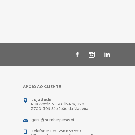
APOIO AO CLIENTE
Loja Sede:
Rua António J P Oliveira, 270
3700-309 São João da Madeira
geral@humberpecas.pt
Telefone: +351 256 839 550