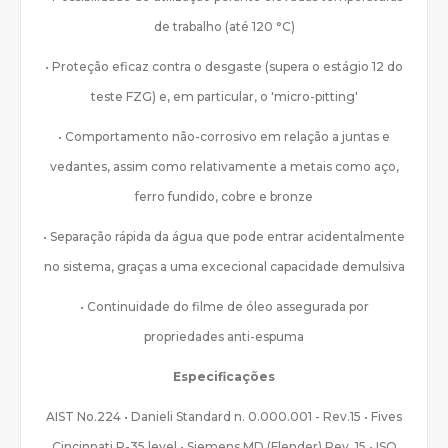
de trabalho (até 120 °C)
• Proteção eficaz contra o desgaste (supera o estágio 12 do
teste FZG) e, em particular, o 'micro-pitting'
• Comportamento não-corrosivo em relação a juntas e
vedantes, assim como relativamente a metais como aço,
ferro fundido, cobre e bronze
• Separação rápida da água que pode entrar acidentalmente
no sistema, graças a uma excecional capacidade demulsiva
• Continuidade do filme de óleo assegurada por
propriedades anti-espuma
Especificações
AIST No.224 • Danieli Standard n. 0.000.001 - Rev.15 • Fives
Cincinnati P-35 level • Siemens MD (Flender) Rev. 15 • ISO