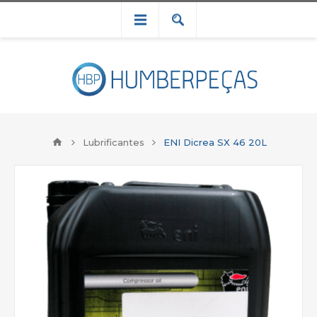
Lubrificantes
ENI Dicrea SX 46 20L