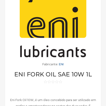
Fabricante:
ENI
ENI FORK OIL SAE 10W 1L
Eni Fork Oil 10W, é um óleo concebido para ser utilizado em
garfos e amortecedores no sector das duas rodas. É