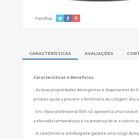
Partilhar:
CARACTERÍSTICAS
AVALIAÇÕES
CON
Características e Benefícios
• As boas propriedades detergentes e dispersantes do E
produto ajuda a prevenir o fenómeno da colagem dos s
• Eni i-Base professional 15W-40 apresenta uma notável 
a elevadas temperaturas e na presença de ar e outros a
• A característica antidesgaste garante uma longa dur