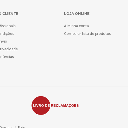
O CLIENTE
LOJA ONLINE
fissionais
A Minha conta
ondições
Comparar lista de produtos
Envio
Privacidade
enúncias
e Consumo do Porto,