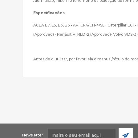
Além disso, inibem o fenómeno da oxidação de forma ef
Especificações
ACEA E7, E5, E3, B3 • API CI-4/CH-4/SL • Caterpillar EC
(Approved) • Renault VI RLD-2 (Approved)• Volvo VDS-3
Antes de o utilizar, por favor leia o manual/rótulo do pr
Newsletter