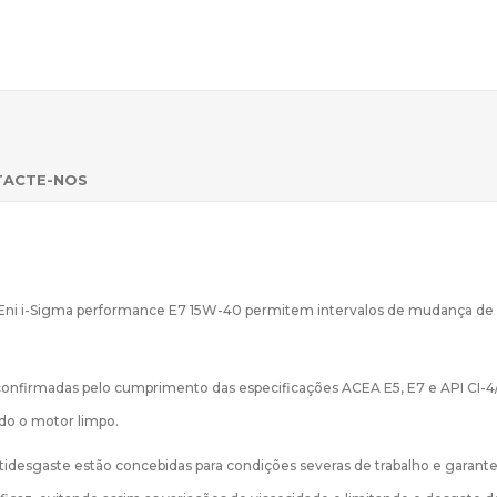
TACTE-NOS
 no Eni i-Sigma performance E7 15W-40 permitem intervalos de mudança de
 confirmadas pelo cumprimento das especificações ACEA E5, E7 e API CI-4
do o motor limpo.
ntidesgaste estão concebidas para condições severas de trabalho e garan