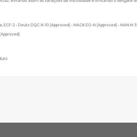
icaz, evitando assim as variações de viscosidade e limitando o desgate
F-1a, ECF-2 • Deutz DQC III-10 (Approved) • MACK EO-N (Approved) • MAN M 
 (Approved)
oduto