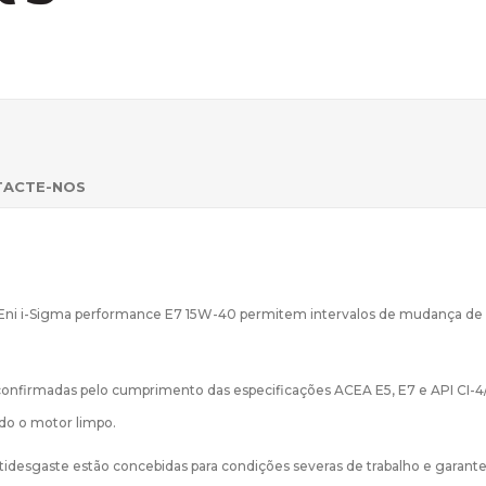
TACTE-NOS
 no Eni i-Sigma performance E7 15W-40 permitem intervalos de mudança de
 confirmadas pelo cumprimento das especificações ACEA E5, E7 e API CI-4
do o motor limpo.
ntidesgaste estão concebidas para condições severas de trabalho e garan