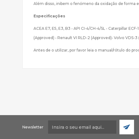
Além disso, inibem o fenómeno da oxidação de forma ef
Especificações
ACEA E7, E5, E3, B3 • API CI-4/CH-4/SL • Caterpillar EC
(Approved) • Renault VI RLD-2 (Approved)• Volvo VDS-3
Antes de o utilizar, por favor leia o manual/rótulo do pr
Newsletter