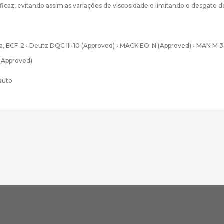
icaz, evitando assim as variações de viscosidade e limitando o desgate
F-1a, ECF-2 • Deutz DQC III-10 (Approved) • MACK EO-N (Approved) • MAN M 
 (Approved)
oduto