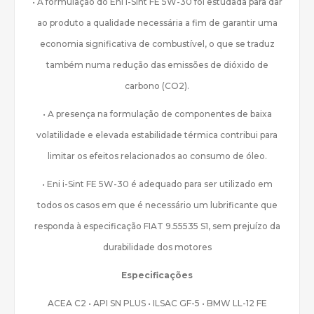
• A formulação do Eni i-Sint FE 5W-30 foi estudada para dar
ao produto a qualidade necessária a fim de garantir uma
economia significativa de combustível, o que se traduz
também numa redução das emissões de dióxido de
carbono (CO2).
• A presença na formulação de componentes de baixa
volatilidade e elevada estabilidade térmica contribui para
limitar os efeitos relacionados ao consumo de óleo.
• Eni i-Sint FE 5W-30 é adequado para ser utilizado em
todos os casos em que é necessário um lubrificante que
responda à especificação FIAT 9.55535 S1, sem prejuízo da
durabilidade dos motores
Especificações
ACEA C2 • API SN PLUS • ILSAC GF-5 • BMW LL-12 FE