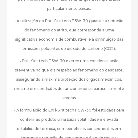
particularmente baixas.
• A utilização do Eni i-Sint tech F 5W-30 garante a redução
do fenómeno do atrito, que corresponde a uma
significativa economia de combustível e à diminuição das
emissões poluentes do dióxido de carbono (CO2).
• Eni i-Sint tech F 5W-30 exerce uma excelente ação
preventiva no que diz respeito ao fenómeno do desgaste,
assegurando a máxima proteção dos órgãos mecânicos,
mesmo em condições de funcionamento particularmente
severas.
• A formulação do Eni i-Sint tech F 5W-30 foi estudada para
conferir ao produto uma baixa volatilidade e elevada
estabilidade térmica, com benefícios consequentes em
termos de redução do consumo de óleo do motor.