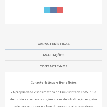
CARACTERÍSTICAS
AVALIAÇÕES
CONTACTE-NOS
Características e Benefícios
• A propriedade viscosimétrica do Eni i-Sint tech F 5W-30 é
de molde a criar as condições ideais de lubrificação exigidas
pelo motor, durante a fase do arranque a temperaturas