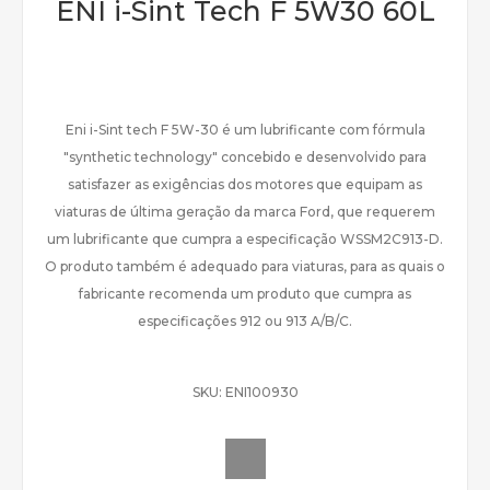
ENI i-Sint Tech F 5W30 60L
Eni i-Sint tech F 5W-30 é um lubrificante com fórmula
"synthetic technology" concebido e desenvolvido para
satisfazer as exigências dos motores que equipam as
viaturas de última geração da marca Ford, que requerem
um lubrificante que cumpra a especificação WSSM2C913-D.
O produto também é adequado para viaturas, para as quais o
fabricante recomenda um produto que cumpra as
especificações 912 ou 913 A/B/C.
SKU:
ENI100930