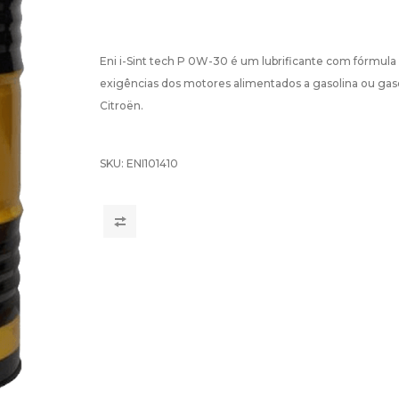
Eni i-Sint tech P 0W-30 é um lubrificante com fórmula "
exigências dos motores alimentados a gasolina ou gasó
Citroën.
SKU:
ENI101410