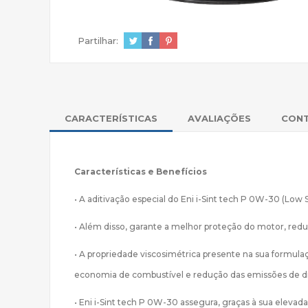
Partilhar:
CARACTERÍSTICAS
AVALIAÇÕES
CON
Características e Benefícios
• A aditivação especial do Eni i-Sint tech P 0W-30 (Low 
• Além disso, garante a melhor proteção do motor, re
• A propriedade viscosimétrica presente na sua formula
economia de combustível e redução das emissões de di
• Eni i-Sint tech P 0W-30 assegura, graças à sua elev