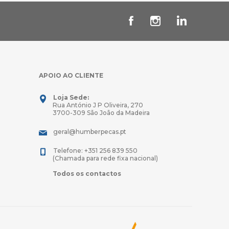
APOIO AO CLIENTE
Loja Sede:
Rua António J P Oliveira, 270
3700-309 São João da Madeira
geral@humberpecas.pt
Telefone: +351 256 839 550
(Chamada para rede fixa nacional)
Todos os contactos