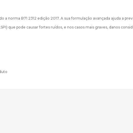
do a norma B71 2312 edição 2017. A sua formulação avançada ajuda a pre
PI) que pode causar fortes ruídos, e nos casos mais graves, danos consi
oduto