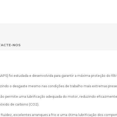
TACTE-NOS
SAPS) foi estudada e desenvolvida para garantir a máxima proteção do filtro
duzindo o desgaste mesmo nas condições de trabalho mais extremas pres
ção permite uma lubrificação adequada do motor, reduzindo eficazmente o
óxido de carbono (CO2).
ada fluidez, excelentes arranques a frio e uma ótima lubrificação dos c