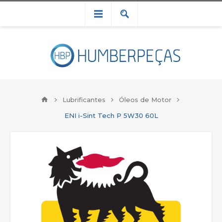
Lubrificantes
Óleos de Motor
ENI i-Sint Tech P 5W30 60L