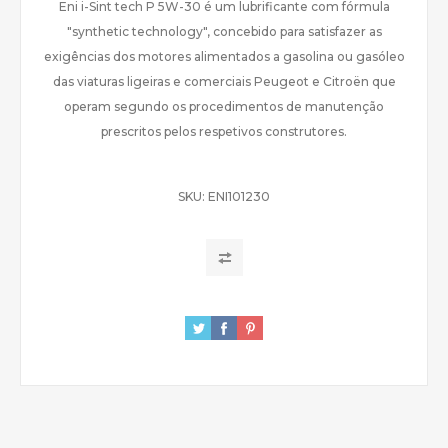
Eni i-Sint tech P 5W-30 é um lubrificante com fórmula
"synthetic technology", concebido para satisfazer as
exigências dos motores alimentados a gasolina ou gasóleo
das viaturas ligeiras e comerciais Peugeot e Citroën que
operam segundo os procedimentos de manutenção
prescritos pelos respetivos construtores.
SKU:
ENI101230