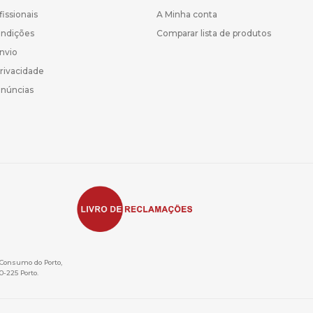
fissionais
A Minha conta
ondições
Comparar lista de produtos
Envio
Privacidade
enúncias
e Consumo do Porto,
0-225 Porto.