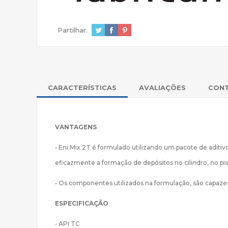
Partilhar:
CARACTERÍSTICAS
AVALIAÇÕES
CON
VANTAGENS
• Eni Mix 2T é formulado utilizando um pacote de aditi
eficazmente a formação de depósitos no cilindro, no p
• Os componentes utilizados na formulação, são capaz
ESPECIFICAÇÃO
• API TC