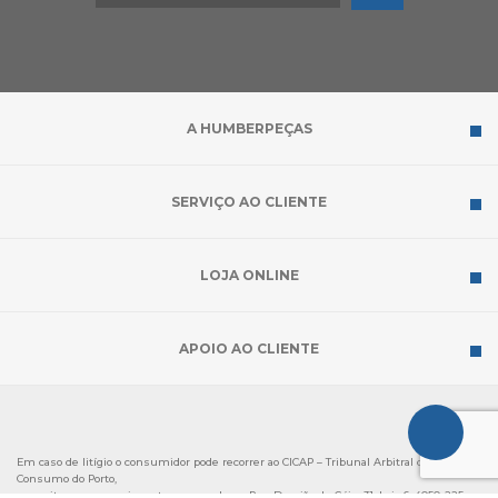
A HUMBERPEÇAS
SERVIÇO AO CLIENTE
LOJA ONLINE
APOIO AO CLIENTE
Em caso de litígio o consumidor pode recorrer ao CICAP – Tribunal Arbitral de
Consumo do Porto,
com site em
www.cicap.pt
e com sede na Rua Damião de Góis, 31, Loja 6, 4050-225