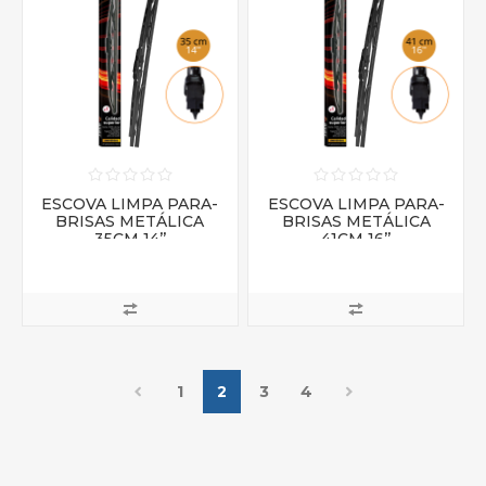
ESCOVA LIMPA PARA-
ESCOVA LIMPA PARA-
BRISAS METÁLICA
BRISAS METÁLICA
35CM 14’’
41CM 16’’
1
2
3
4