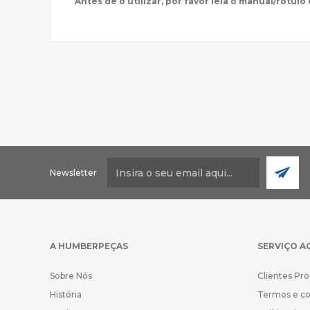
Antes de o utilizar, por favor leia o manual/rótulo
Newsletter
A HUMBERPEÇAS
SERVIÇO A
Sobre Nós
Clientes Pro
História
Termos e c