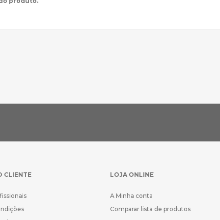
 do produto.
O CLIENTE
LOJA ONLINE
fissionais
A Minha conta
ondições
Comparar lista de produtos