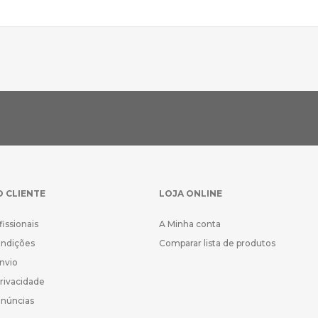
O CLIENTE
LOJA ONLINE
fissionais
A Minha conta
ondições
Comparar lista de produtos
Envio
Privacidade
enúncias