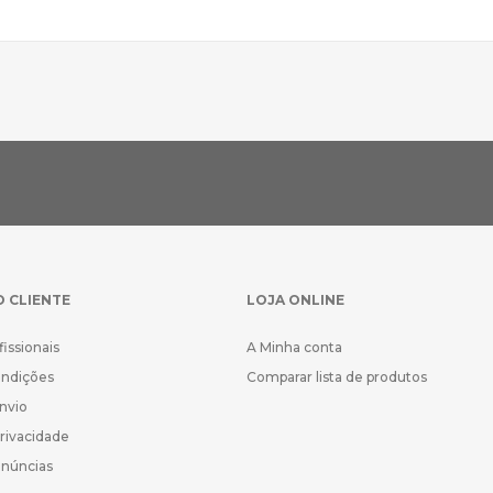
O CLIENTE
LOJA ONLINE
fissionais
A Minha conta
ondições
Comparar lista de produtos
Envio
Privacidade
enúncias