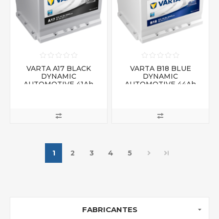
VARTA A17 BLACK
VARTA B18 BLUE
DYNAMIC
DYNAMIC
AUTOMOTIVE 41Ah
AUTOMOTIVE 44Ah
12V 360A
12V 440A
1
2
3
4
5
FABRICANTES